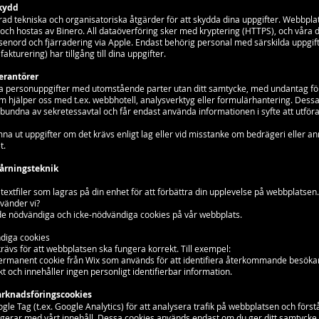
kydd
rad tekniska och organisatoriska åtgärder för att skydda dina uppgifter. Webbpla
ch hostas av Binero. All dataöverföring sker med kryptering (HTTPS), och våra d
enord och fjärradering via Apple. Endast behörig personal med särskilda uppgift
fakturering) har tillgång till dina uppgifter.
erantörer
ina personuppgifter med utomstående parter utan ditt samtycke, med undantag f
m hjälper oss med t.ex. webbhotell, analysverktyg eller formulärhantering. Dess
 bundna av sekretessavtal och får endast använda informationen i syfte att utfö
mna ut uppgifter om det krävs enligt lag eller vid misstanke om bedrägeri eller a
t.
pårningsteknik
textfiler som lagras på din enhet för att förbättra din upplevelse på webbplatsen.
nvänder vi?
e nödvändiga och icke-nödvändiga cookies på vår webbplats.
diga cookies
rävs för att webbplatsen ska fungera korrekt. Till exempel:
permanent cookie från Wix som används för att identifiera återkommande besöka
t och innehåller ingen personligt identifierbar information.
arknadsföringscookies
le Tag (t.ex. Google Analytics) för att analysera trafik på webbplatsen och först
gerar med vårt innehåll. Dessa cookies används endast om du ger ditt samtycke 