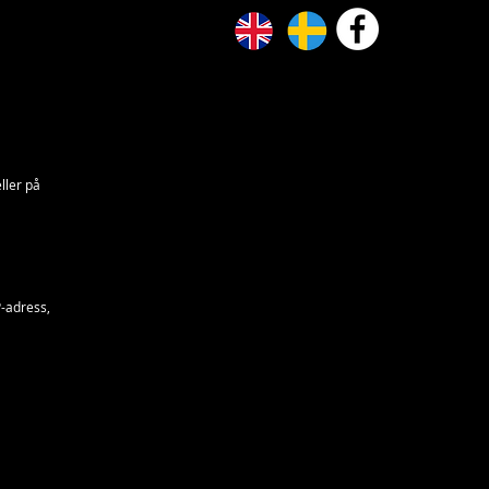
eller på
P-adress,