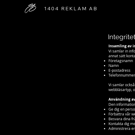
1404 REKLAM AB
Integrite
Insamling av 
Vi samlar in inf
annat sätt konta
Företagsnamn
Namn
E-postadress
Telefonnumme
Vi samlar också
webbläsartyp, o
Användning av
Den information
Ge dig en perso
Förbättra vår w
Besvara dina fr
Kontakta dig me
Administrera er