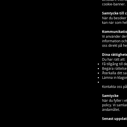
cookie-banner.
Samtycke till 
När du besöker v
kan när som hel
Kommunikatio
Vi använder den
information och 
oss direkt på
he
Dina rättighet
Du har rätt att:
Få tillgång till
Begära rättelse 
Återkalla ditt 
Lämna in klagom
Kontakta oss p
Samtycke
När du fyller i 
policy. Vi saml
ändamålet.
Senast uppdate