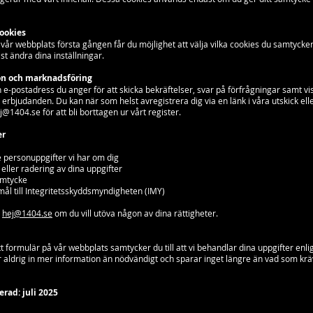
cookies
år webbplats första gången får du möjlighet att välja vilka cookies du samtycker 
st ändra dina inställningar.
n och marknadsföring
 e-postadress du anger för att skicka bekräftelser, svar på förfrågningar samt vi
erbjudanden. Du kan när som helst avregistrera dig via en länk i våra utskick ell
j@1404.se
för att bli borttagen ur vårt register.
er
 de personuppgifter vi har om dig
eller radering av dina uppgifter
samtycke
ål till Integritetsskyddsmyndigheten (IMY)
å
hej@1404.se
om du vill utöva någon av dina rättigheter.
ett formulär på vår webbplats samtycker du till att vi behandlar dina uppgifter enl
ar aldrig in mer information än nödvändigt och sparar inget längre än vad som krä
rad: juli 2025