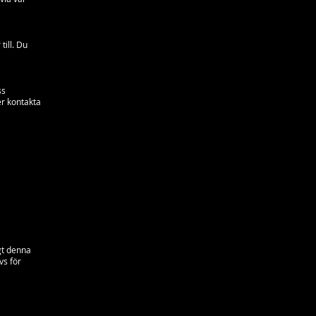
till. Du
ss
er kontakta
igt denna
vs för