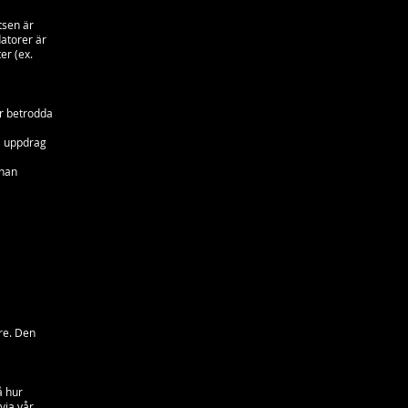
tsen är
atorer är
er (ex.
ör betrodda
a
ra uppdrag
nnan
re. Den
å hur
via vår