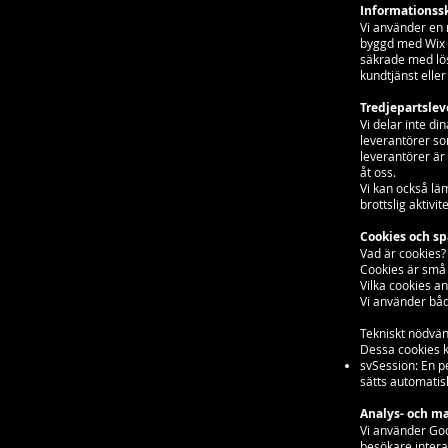
Informationss
Vi använder en 
byggd med Wix o
säkrade med lös
kundtjänst eller 
Tredjepartslev
Vi delar inte d
leverantörer so
leverantörer är
åt oss.
Vi kan också lä
brottslig aktivite
Cookies och s
Vad är cookies?
Cookies är små 
Vilka cookies a
Vi använder båd
Tekniskt nödvän
Dessa cookies k
svSession: En 
sätts automatisk
Analys- och m
Vi använder Goog
besökare intera